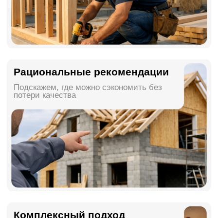
Подробнее
Водонагреватель
в подарок
Каждому заключившему договор на
полный ремонт квартиры - один
водонагреватель в подарок
Срок акции: до 31.08.2026
Подробнее
Система защиты от
протечек в подарок
Каждому заключившему договор на
ремонт квартиры с полной
комплектацией до 31.08.2026 - система
защиты от протечек в подарок