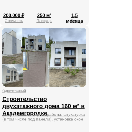
Отправить
200.000 ₽
250 м²
1,5
месяца
Стоимость
Площадь
Срок
Телефон
Одноэтажный
+7 (913) 890-93-15
Строительство
Адреса
двухэтажного дома 160 м² в
Яринская, 5, Новосибирск
Академгородке
На фото — фасадные работы: штукатурка
Фабричная, 19а, второй этаж
(в том числе под панели), установка окон
Оставить заявку