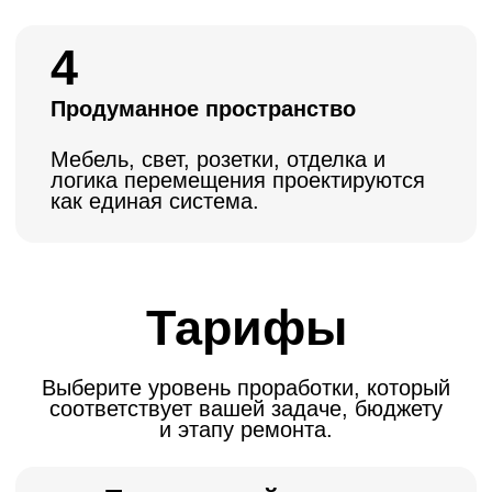
Полный проект с рабочей документацией
и фотореалистичными визуализациями.
Вы заранее увидите будущий интерьер и
сможете согласовать решения до начала
ремонта.
• Расстановка мебели
• Строительные чертежи
• Развёртки стен
• Визуализация
2 000 ₽
Выбрать тариф
Авторский надзор
Контроль соответствия реализации
согласованному проекту, сопровождение
по ходу ремонта и снижение риска
отклонений от задуманной концепции.
• Расстановка мебели
• Строительные чертежи