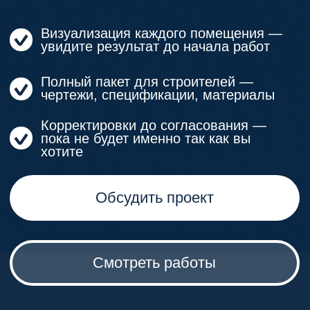
Смотреть работы
Зачем нужен
дизайн-проект
Проект помогает ещё до начала ремонта
понять, как будет работать пространство
в жизни.
1
Понятный результат заранее
Вы видите будущий интерьер до
начала работ и принимаете решения
не вслепую.
2