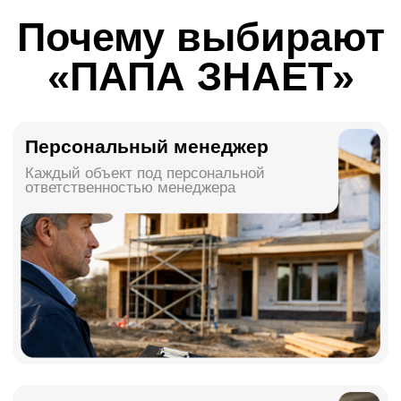
Продумано для жизни
Делаем не просто красиво,
а удобно, надёжно и на долгий срок
Акции
Выгодные предложения для ремонта
прямо сейчас
Хит
-20%
Скидка 20% на
ремонт
Исправим ошибки
предыдущих подрядчиков
и доведем ремонт до