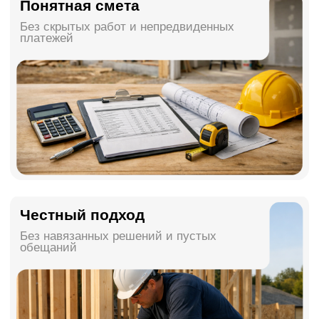
результата
Анализ текущего
состояния и
используемых
материалов
Прозрачная смета
и честные цены
Гарантия 2 года
по договору
Подробнее
Дизайн-проект в
подарок
Каждому заключившему договор на
ремонт - технический дизайн проект в
подарок
Срок акции: до 31.08.2026