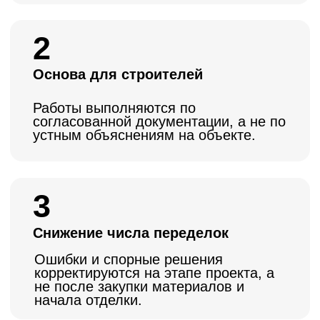
Тарифы
Выберите уровень проработки, который
соответствует вашей задаче, бюджету
и этапу ремонта.
Технический проект
Комплект рабочей документации для
строителей, чтобы ремонт шёл
согласованно и без технических ошибок.
• Расстановка мебели
• Строительные чертежи
• Развёртки стен
500 ₽/м²
Выбрать тариф
Дизайнерский проект