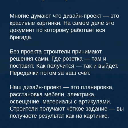
Без проекта строители принимают
решения сами. Где розетка — там и
поставят. Как получится — так и выйдет.
Переделки потом за ваш счёт.
Наш дизайн-проект — это планировка,
расстановка мебели, электрика,
освещение, материалы с артикулами.
Строители получают чёткое задание — вы
получаете результат как на картинке.
Визуализация каждого помещения —
увидите результат до начала работ
Полный пакет для строителей —
чертежи, спецификации, материалы
Корректировки до согласования —
пока не будет именно так как вы
хотите
Обсудить проект