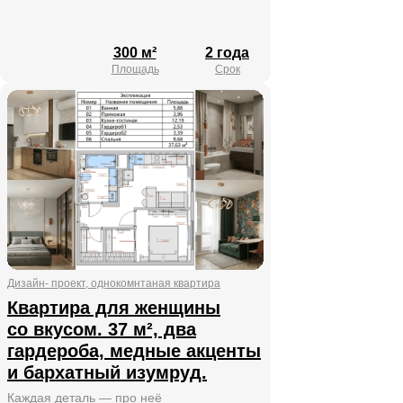
Политика конфиденциальности
300 м²
2 года
ООО «Стил Экспорт»
Площадь
Срок
ОГРН 1267400001384
ИНН 7453367553
КПП 745301001
©2026 Все права защищены
Дизайн- проект, однокомнтаная квартира
Квартира для женщины
со вкусом. 37 м², два
гардероба, медные акценты
и бархатный изумруд.
Каждая деталь — про неё