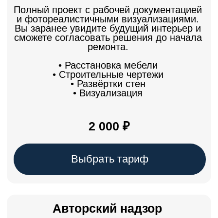
Понятная смета
Без скрытых работ и непредвиденных
платежей
Честный подход
Без навязанных решений и пустых
обещаний